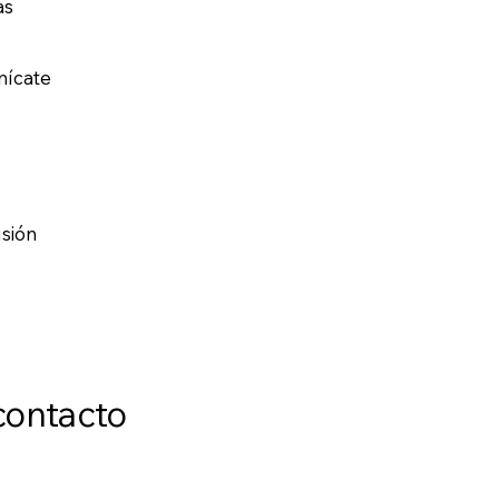
as
nícate
usión
contacto